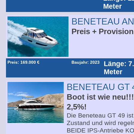
Meter
BENETEAU AN
Preis + Provision
Preis: 169.000 €
Baujahr: 2023
Länge: 7
Meter
BENETEAU GT 
Boot ist wie neu!!
2,5%!
Die Beneteau GT 49 is
Zustand und wird regel
BEIDE IPS-Antriebe 