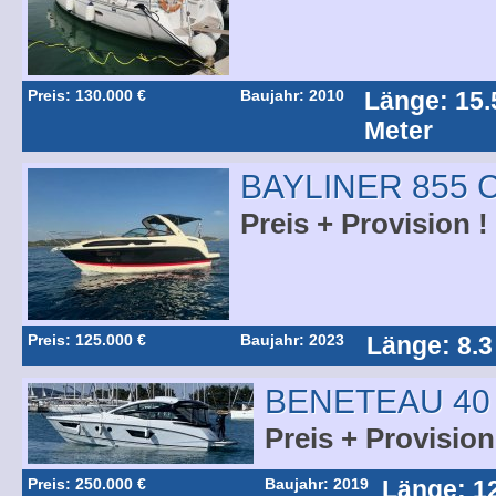
Preis: 130.000 €
Baujahr: 2010
Länge: 15.
Meter
BAYLINER 855 
Preis + Provision !
Preis: 125.000 €
Baujahr: 2023
Länge: 8.3
BENETEAU 40
Preis + Provision
Preis: 250.000 €
Baujahr: 2019
Länge: 1