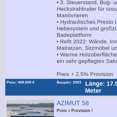
• 3. Steuerstand, Bug- 
Heckstrahlruder für sou
Manövrieren
• Hydraulisches Presto L
Hebesystem und großz
Badeplattform
• Refit 2022: Wände, In
Matratzen, Sitzmöbel u
• Warme Holzoberflächen
ein sehr gepflegtes Sa
Preis + 2,5% Provision
Preis: 409.000 €
Baujahr: 2003
Länge: 17.
Meter
AZIMUT 58
Preis + Provision !