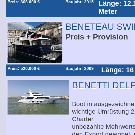
Preis: 366.000 €
Baujahr: 2015
Länge: 12.
Meter
BENETEAU SWI
Preis + Provision
Preis: 520.000 €
Baujahr: 2009
Länge: 16
BENETTI DELF
Boot in ausgezeichne
wichtige Umrüstung 2
Charter,
unbezahlte Mehrwerts
den Export geeignet, 