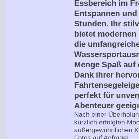
Essbereich im Fr
Entspannen und f
Stunden. Ihr stilv
bietet modernen
die umfangreich
Wassersportausr
Menge Spaß auf 
Dank ihrer herv
Fahrtensegeleige
perfekt für unve
Abenteuer geeign
Nach einer Überholun
kürzlich erfolgten Mod
außergewöhnlichen Ko
Fotos auf Anfrage!