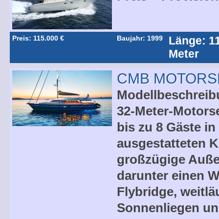
Preis: 115.000 €
Baujahr: 1999
Länge: 1
Meter
CMB MOTORS
Modellbeschreib
32-Meter-Motorseg
bis zu 8 Gäste in
ausgestatteten K
großzügige Auße
darunter einen W
Flybridge, weitlä
Sonnenliegen un