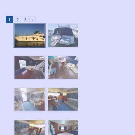
1
2
3
›