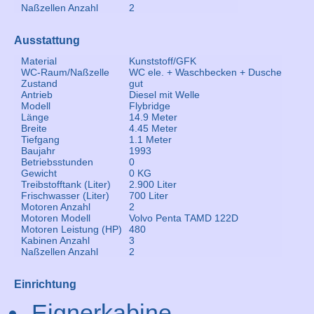
Naßzellen Anzahl
2
Ausstattung
Material
Kunststoff/GFK
WC-Raum/Naßzelle
WC ele. + Waschbecken + Dusche
Zustand
gut
Antrieb
Diesel mit Welle
Modell
Flybridge
Länge
14.9 Meter
Breite
4.45 Meter
Tiefgang
1.1 Meter
Baujahr
1993
Betriebsstunden
0
Gewicht
0 KG
Treibstofftank (Liter)
2.900 Liter
Frischwasser (Liter)
700 Liter
Motoren Anzahl
2
Motoren Modell
Volvo Penta TAMD 122D
Motoren Leistung (HP)
480
Kabinen Anzahl
3
Naßzellen Anzahl
2
Einrichtung
Eignerkabine