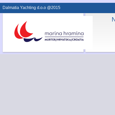
Dalmatia Yachting d.o.o @2015
N