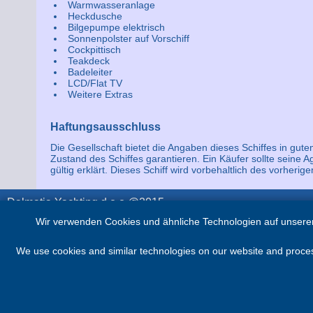
Warmwasseranlage
Heckdusche
Bilgepumpe elektrisch
Sonnenpolster auf Vorschiff
Cockpittisch
Teakdeck
Badeleiter
LCD/Flat TV
Weitere Extras
Haftungsausschluss
Die Gesellschaft bietet die Angaben dieses Schiffes in gut
Zustand des Schiffes garantieren. Ein Käufer sollte seine 
gültig erklärt. Dieses Schiff wird vorbehaltlich des vorhe
Dalmatia Yachting d.o.o @2015
Wir verwenden Cookies und ähnliche Technologien auf unserer
We use cookies and similar technologies on our website and process