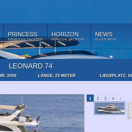
PRINCESS
HORIZON
NEWS
PRINCESS YACHTEN
HORIZON YACHTEN
ALLES NEUE
LEONARD 74
R: 2009
LÄNGE: 23 METER
LIEGEPLATZ: 
1
2
3
4
›