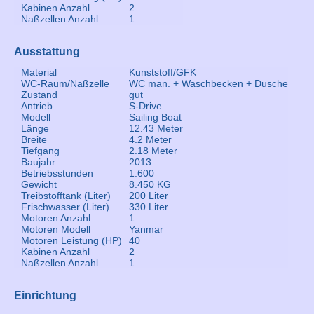
Kabinen Anzahl
2
Naßzellen Anzahl
1
Ausstattung
Material
Kunststoff/GFK
WC-Raum/Naßzelle
WC man. + Waschbecken + Dusche
Zustand
gut
Antrieb
S-Drive
Modell
Sailing Boat
Länge
12.43 Meter
Breite
4.2 Meter
Tiefgang
2.18 Meter
Baujahr
2013
Betriebsstunden
1.600
Gewicht
8.450 KG
Treibstofftank (Liter)
200 Liter
Frischwasser (Liter)
330 Liter
Motoren Anzahl
1
Motoren Modell
Yanmar
Motoren Leistung (HP)
40
Kabinen Anzahl
2
Naßzellen Anzahl
1
Einrichtung