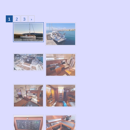
1
2
3
›