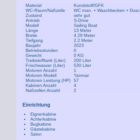
Material
Kunststoff/GFK
WC-Raum/Naßzelle
WC man. + Waschbecken + Dusc
Zustand
sehr gut
Antrieb
S-Drive
Modell
Sailing Boat
Länge
13 Meter
Breite
4.29 Meter
Tiefgang
2.2 Meter
Baujahr
2023
Betriebsstunden
0
Gewicht
0 KG
Treibstofftank (Liter)
200 Liter
Frischwasser (Liter)
530 Liter
Motoren Anzahl
1
Motoren Modell
Yanmar
Motoren Leistung (HP)
57
Kabinen Anzahl
4
Naßzellen Anzahl
2
Einrichtung
Eignerkabine
Achterkabine
Bugkabine
Gästekabine
Salon