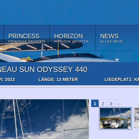
PRINCESS
HORIZON
NEWS
PRINCESS YACHTEN
HORIZON YACHTEN
ALLES NEUE
NEAU SUN ODYSSEY 440
: 2023
LÄNGE: 13 METER
LIEGEPLATZ: K
1
2
3
›