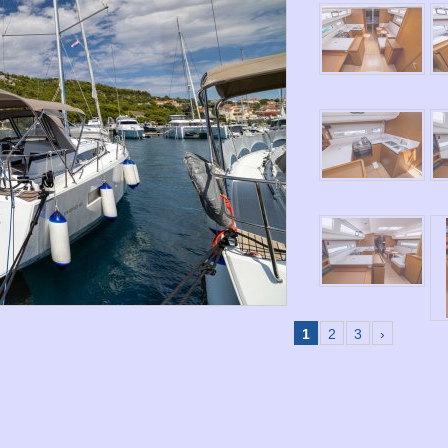
1
2
3
›