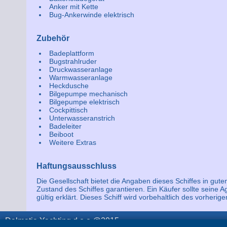
Anker mit Kette
Bug-Ankerwinde elektrisch
Zubehör
Badeplattform
Bugstrahlruder
Druckwasseranlage
Warmwasseranlage
Heckdusche
Bilgepumpe mechanisch
Bilgepumpe elektrisch
Cockpittisch
Unterwasseranstrich
Badeleiter
Beiboot
Weitere Extras
Haftungsausschluss
Die Gesellschaft bietet die Angaben dieses Schiffes in gut
Zustand des Schiffes garantieren. Ein Käufer sollte seine 
gültig erklärt. Dieses Schiff wird vorbehaltlich des vorhe
Dalmatia Yachting d.o.o @2015