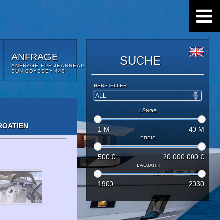
ANFRAGE
SUCHE
ANFRAGE FÜR JEANNEAU
SUN ODYSSEY 440
HERSTELLER
LÄNGE
ROATIEN
1
M
40
M
PREIS
500
€
20.000.000
€
BAUJAHR
1900
2030