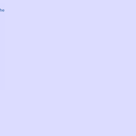
DATENBLATT ZUMAILEN AN
he