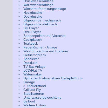
Druckwasseranlage
Warmwasseranlage
Wasseraufbereitungsanlage
Heckdusche
Deckdusche
Bilgepumpe mechanisch
Bilgepumpe elektrisch
CD Player
DVD Player
Sonnenpolster auf Vorschiff
Cockpittisch
Teakdeck
Feuerlöscher - Anlage
Waschmaschine mit Trockner
Gefrierschrank
Badeleiter
Deckluke
TV-Sat-Anlage
LCD/Flat TV
Watermaker
Hydraulisch absenkbare Badeplattform
Garage
3. Steuerstand
Grill auf Fly
Stabilisatoren
Unterwasserbeleuchtung
Beiboot
Weitere Extras