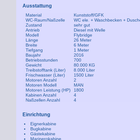
Ausstattung
Material
Kunststoff/GFK
WC-Raum/Naßzelle
WC ele. + Waschbecken + Dusch
Zustand
sehr gut
Antrieb
Diesel mit Welle
Modell
Flybridge
Länge
26 Meter
Breite
6 Meter
Tiefgang
1 Meter
Baujahr
2016
Betriebsstunden
700
Gewicht
80.000 KG
Treibstofftank (Liter)
8.000 Liter
Frischwasser (Liter)
1500 Liter
Motoren Anzahl
2
Motoren Modell
MAN
Motoren Leistung (HP)
1800
Kabinen Anzahl
4
Naßzellen Anzahl
4
Einrichtung
Eignerkabine
Bugkabine
Gästekabine
Marinerokabine