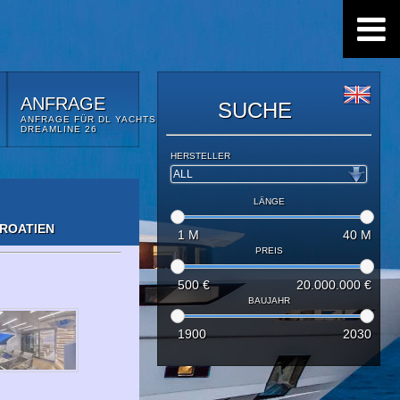
ANFRAGE
SUCHE
ANFRAGE FÜR DL YACHTS
DREAMLINE 26
HERSTELLER
LÄNGE
KROATIEN
1
M
40
M
PREIS
500
€
20.000.000
€
BAUJAHR
1900
2030