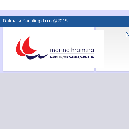
Dalmatia Yachting d.o.o @2015
N