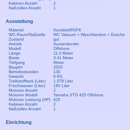
Kabinen Anzahl
2
Naßzellen Anzahl
1
Ausstattung
Material
Kunststoff/GFK
WC-Raum/Naßzelle
WC Vakuum + Waschbecken + Dusche
Zustand
gut
Antrieb
Aussenborder
Modell
Offshore
Länge
11.4 Meter
Breite
3.41 Meter
Tiefgang
Meter
Baujahr
2020
Betriebsstunden
130
Gewicht
0 KG
Treibstofftank (Liter)
1.078 Liter
Frischwasser (Liter)
180 Liter
Motoren Anzahl
2
Motoren Modell
Yamaha XTO 425 Offshore
Motoren Leistung (HP)
425
Kabinen Anzahl
2
Naßzellen Anzahl
1
Einrichtung