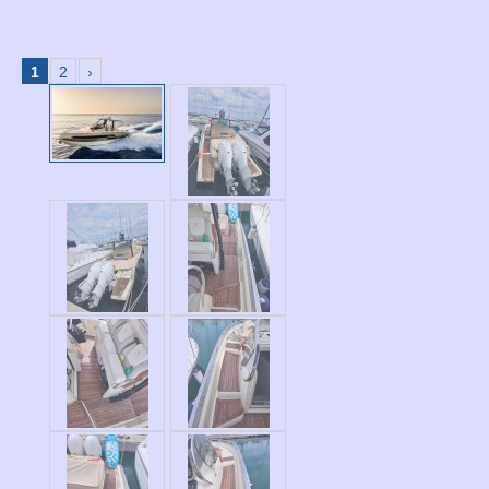
1
2
›