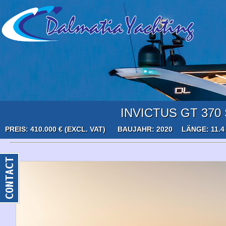
INVICTUS GT 370 
PREIS: 410.000 € (EXCL. VAT)
BAUJAHR: 2020
LÄNGE: 11.